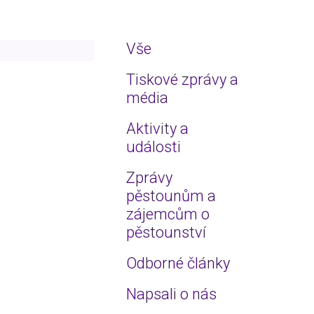
→
Vše
→
Tiskové zprávy a
média
→
Aktivity a
události
→
Zprávy
→
pěstounům a
zájemcům o
pěstounství
Odborné články
Napsali o nás