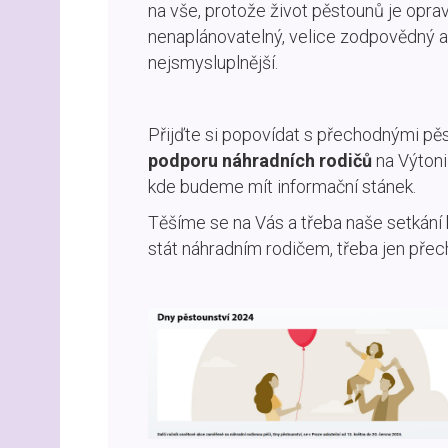
na vše, protože život pěstounů je opra
nenaplánovatelný, velice zodpovědný 
nejsmysluplnější.
Přijďte si popovídat s přechodnými p
podporu náhradních rodičů
na Výton
kde budeme mít informační stánek.
Těšíme se na Vás a třeba naše setkání 
stát náhradním rodičem, třeba jen pře