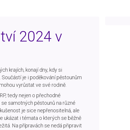
tví 2024 v
ch krajích, konají dny, kdy si
 Součástí je i poděkování pěstounům
nemohou vyrůstat ve své rodině.
RP, tedy nejen o přechodné
t se samotných pěstounů na různé
kušenost je sice nepřenositelná, ale
e ukázat i témata o kterých se běžně
ežitá. Na přípravách se nedá připravit