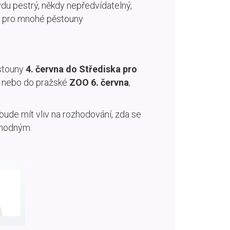
vdu pestrý, někdy nepředvídatelný,
a pro mnohé pěstouny
ěstouny
4. června do Střediska pro
i nebo do pražské
ZOO 6. června
,
bude mít vliv na rozhodování, zda se
chodným.